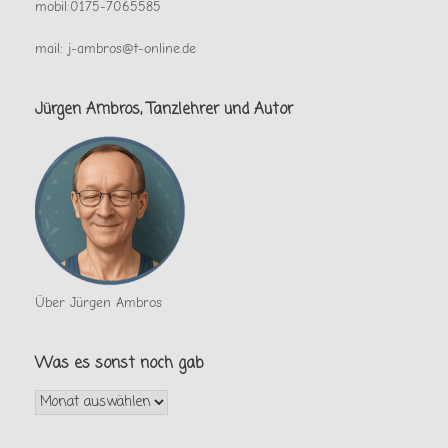
mobil:0175-7065585
mail: j-ambros@t-online.de
Jürgen Ambros, Tanzlehrer und Autor
Über Jürgen Ambros
Was es sonst noch gab
Was
es
sonst