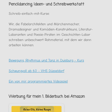
noch
Pencildancing: Ideen- und Schreibwerkstatt
gab
Schreib-einfach-mit-Kurse:
Wir, die Fabelarchitekten und Märchenmacher,
Dramadesigner und Komödien-Konstrukteure, Literatur-
Laboranten und Poesie-Piraten im Geschichten-Labor
schreiben unbeschwert Rohmaterial, mit dem wir dann
arbeiten können.
Bewegung, Rhythmus und Tanz in Duisburg - Kurs
Schwungvoll ab 60 - VHS Düsseldorf
Ein von mir programmiertes Videospiel
Werbung für mein 1. Bilderbuch bei Amazon