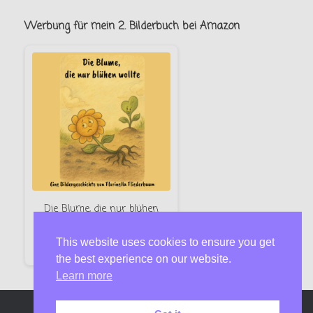
Werbung für mein 2. Bilderbuch bei Amazon
Die Blume, die nur blühen
wollte – Florinella Fliederbaum
This website uses cookies to ensure you get
Jetzt bei Amazon
the best experience on our website.
Learn more