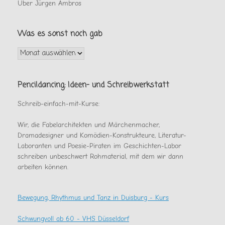
Über Jürgen Ambros
Was es sonst noch gab
Was
es
sonst
noch
Pencildancing: Ideen- und Schreibwerkstatt
gab
Schreib-einfach-mit-Kurse:
Wir, die Fabelarchitekten und Märchenmacher,
Dramadesigner und Komödien-Konstrukteure, Literatur-
Laboranten und Poesie-Piraten im Geschichten-Labor
schreiben unbeschwert Rohmaterial, mit dem wir dann
arbeiten können.
Bewegung, Rhythmus und Tanz in Duisburg - Kurs
Schwungvoll ab 60 - VHS Düsseldorf