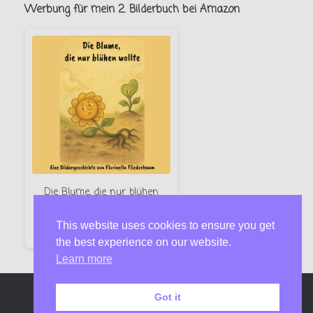
Werbung für mein 2. Bilderbuch bei Amazon
Die Blume, die nur blühen
wollte – Florinella Fliederbaum
This website uses cookies to ensure you get
Jetzt bei Amazon
the best experience on our website.
Learn more
Got it