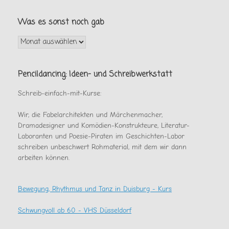
Was es sonst noch gab
Was
es
sonst
noch
Pencildancing: Ideen- und Schreibwerkstatt
gab
Schreib-einfach-mit-Kurse:
Wir, die Fabelarchitekten und Märchenmacher,
Dramadesigner und Komödien-Konstrukteure, Literatur-
Laboranten und Poesie-Piraten im Geschichten-Labor
schreiben unbeschwert Rohmaterial, mit dem wir dann
arbeiten können.
Bewegung, Rhythmus und Tanz in Duisburg - Kurs
Schwungvoll ab 60 - VHS Düsseldorf