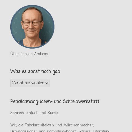
Über Jürgen Ambros
Was es sonst noch gab
Was
es
sonst
noch
Pencildancing: Ideen- und Schreibwerkstatt
gab
Schreib-einfach-mit-Kurse:
Wir, die Fabelarchitekten und Märchenmacher,
Dramadesigner und Komödien-Konstrukteure, Literatur-