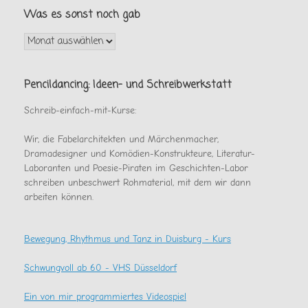
Was es sonst noch gab
Was
es
sonst
noch
Pencildancing: Ideen- und Schreibwerkstatt
gab
Schreib-einfach-mit-Kurse:
Wir, die Fabelarchitekten und Märchenmacher,
Dramadesigner und Komödien-Konstrukteure, Literatur-
Laboranten und Poesie-Piraten im Geschichten-Labor
schreiben unbeschwert Rohmaterial, mit dem wir dann
arbeiten können.
Bewegung, Rhythmus und Tanz in Duisburg - Kurs
Schwungvoll ab 60 - VHS Düsseldorf
Ein von mir programmiertes Videospiel