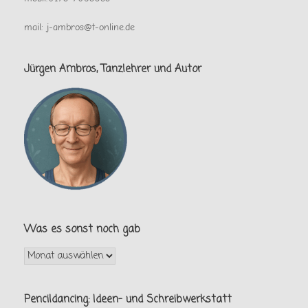
mail: j-ambros@t-online.de
Jürgen Ambros, Tanzlehrer und Autor
Was es sonst noch gab
Was
es
sonst
noch
Pencildancing: Ideen- und Schreibwerkstatt