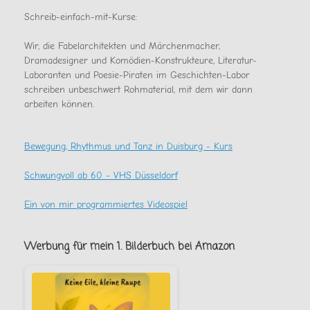
gab
Schreib-einfach-mit-Kurse:
Wir, die Fabelarchitekten und Märchenmacher,
Dramadesigner und Komödien-Konstrukteure, Literatur-
Laboranten und Poesie-Piraten im Geschichten-Labor
schreiben unbeschwert Rohmaterial, mit dem wir dann
arbeiten können.
Bewegung, Rhythmus und Tanz in Duisburg - Kurs
Schwungvoll ab 60 - VHS Düsseldorf
Ein von mir programmiertes Videospiel
Werbung für mein 1. Bilderbuch bei Amazon