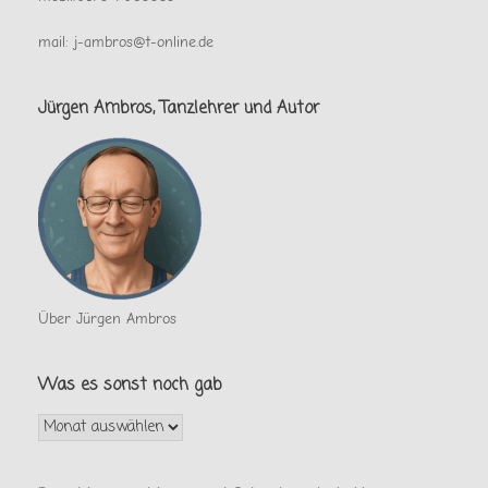
mail: j-ambros@t-online.de
Jürgen Ambros, Tanzlehrer und Autor
Über Jürgen Ambros
Was es sonst noch gab
Was
es
sonst