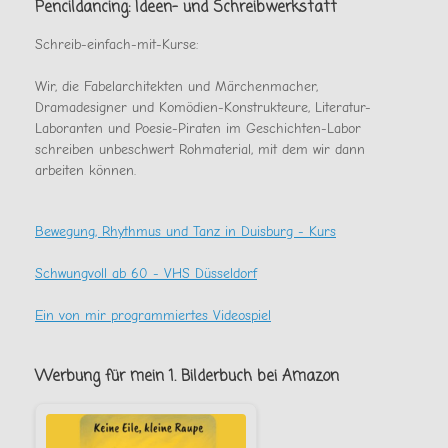
noch
Pencildancing: Ideen- und Schreibwerkstatt
gab
Schreib-einfach-mit-Kurse:
Wir, die Fabelarchitekten und Märchenmacher,
Dramadesigner und Komödien-Konstrukteure, Literatur-
Laboranten und Poesie-Piraten im Geschichten-Labor
schreiben unbeschwert Rohmaterial, mit dem wir dann
arbeiten können.
Bewegung, Rhythmus und Tanz in Duisburg - Kurs
Schwungvoll ab 60 - VHS Düsseldorf
Ein von mir programmiertes Videospiel
Werbung für mein 1. Bilderbuch bei Amazon