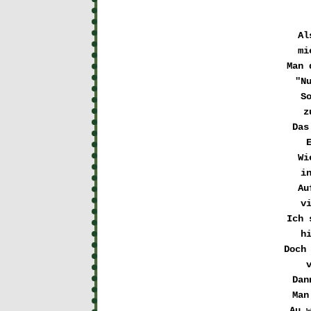
Al
mi
Man 
"N
So
z
Das
Wi
i
Au
v
Ich 
h
Doch 
Dan
Man
Au w