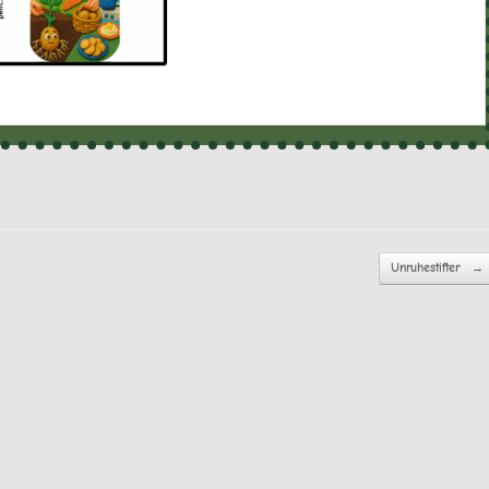
Unruhestifter
→