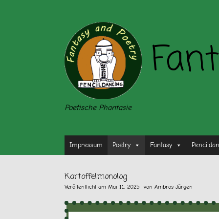
Zum
Inhalt
springen
Fant
Poetische Phantasie
Impressum
Poetry
Fantasy
Pencilda
Kartoffelmonolog
Veröffentlicht am
Mai 11, 2025
von
Ambros Jürgen