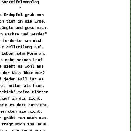
Kartoffelmonolog
*
s Erdapfel grub man 

ch tief in die Erde.
düngte und goss mich. 

un wachse und werde!"
 forderte man mich 

ur Zellteilung auf.
 Leben nahm Form an. 

Es nahm seinen Lauf
e sieht es wohl aus 

n der Welt über mir?
f jeden Fall ist es 

iel heller als hier.
schick' meine Blätter 

inauf in das Licht. 
wie es dort aussieht, 

verraten sie nicht.
n gräbt man mich aus.
 trägt mich ins Haus.
eia, man kocht mich, 
