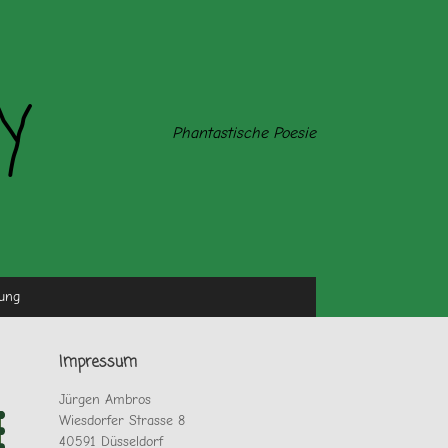
y
Phantastische Poesie
ung
Impressum
Jürgen Ambros
Wiesdorfer Strasse 8
40591 Düsseldorf