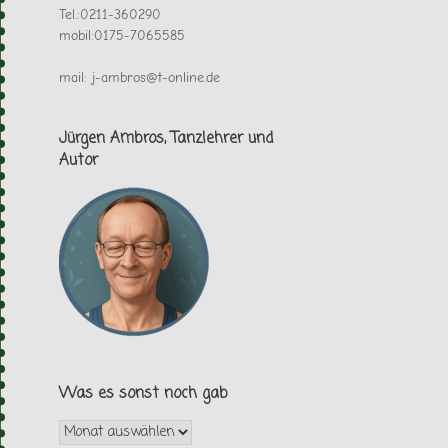
Tel.:0211-360290
mobil:0175-7065585
mail: j-ambros@t-online.de
Jürgen Ambros, Tanzlehrer und
Autor
Was es sonst noch gab
Was