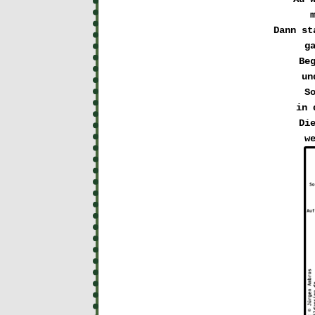
Dann st
g
Beg
un
So
in 
Die