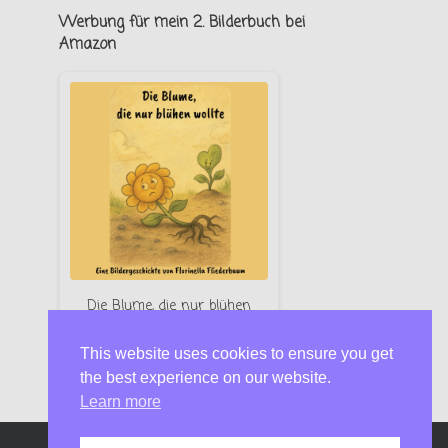
Werbung für mein 2. Bilderbuch bei
Amazon
Die Blume, die nur blühen
wollte – Florinella Fliederbaum
This website uses cookies to ensure you get
Jetzt bei Amazon
the best experience on our website.
Learn more