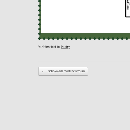
Veröffentlicht in
Poetry
.
Beitragsnavigation
←
Schokoladentörtchentraum