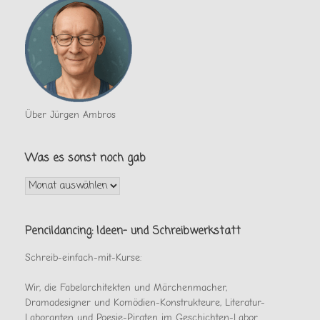
Über Jürgen Ambros
Was es sonst noch gab
Was
es
sonst
noch
Pencildancing: Ideen- und Schreibwerkstatt
gab
Schreib-einfach-mit-Kurse:
Wir, die Fabelarchitekten und Märchenmacher,
Dramadesigner und Komödien-Konstrukteure, Literatur-
Laboranten und Poesie-Piraten im Geschichten-Labor