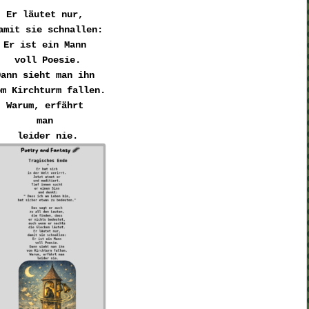
Er läutet nur, 

amit sie schnallen:
Er ist ein Mann 

voll Poesie.
Dann sieht man ihn 

om Kirchturm fallen.
Warum, erfährt 

man 
