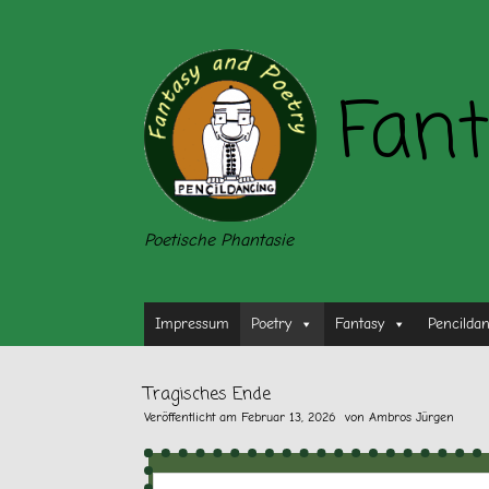
Zum
Inhalt
springen
Fant
Poetische Phantasie
Impressum
Poetry
Fantasy
Pencilda
Tragisches Ende
Veröffentlicht am
Februar 13, 2026
von
Ambros Jürgen