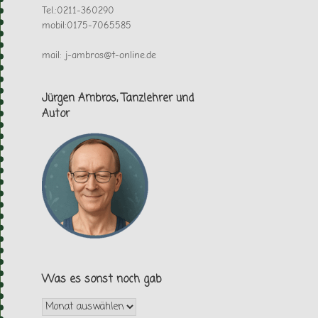
Tel.:0211-360290
mobil:0175-7065585
mail: j-ambros@t-online.de
Jürgen Ambros, Tanzlehrer und
Autor
Was es sonst noch gab
Was