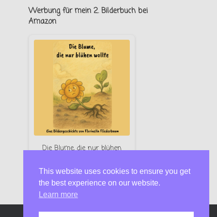
Werbung für mein 2. Bilderbuch bei
Amazon
Die Blume, die nur blühen
wollte – Florinella Fliederbaum
This website uses cookies to ensure you get
Jetzt bei Amazon
the best experience on our website.
Learn more