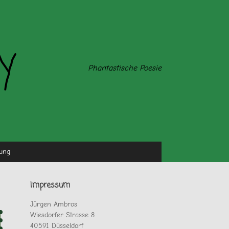
y
Phantastische Poesie
ung
Impressum
Jürgen Ambros
Wiesdorfer Strasse 8
40591 Düsseldorf