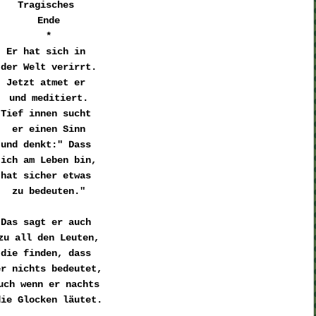
Tragisches 

Ende
*
Er hat sich in 

der Welt verirrt.
Jetzt atmet er 

und meditiert.
Tief innen sucht 

er einen Sinn
und denkt:" Dass 

ich am Leben bin,
hat sicher etwas 

zu bedeuten."
Das sagt er auch 

zu all den Leuten,
die finden, dass 

er nichts bedeutet,
uch wenn er nachts 

die Glocken läutet.