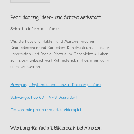
es
sonst
noch
Pencildancing: Ideen- und Schreibwerkstatt
gab
Schreib-einfach-mit-Kurse:
Wir, die Fabelarchitekten und Märchenmacher,
Dramadesigner und Komödien-Konstrukteure, Literatur-
Laboranten und Poesie-Piraten im Geschichten-Labor
schreiben unbeschwert Rohmaterial, mit dem wir dann
arbeiten können.
Bewegung, Rhythmus und Tanz in Duisburg - Kurs
Schwungvoll ab 60 - VHS Düsseldorf
Ein von mir programmiertes Videospiel
Werbung für mein 1. Bilderbuch bei Amazon