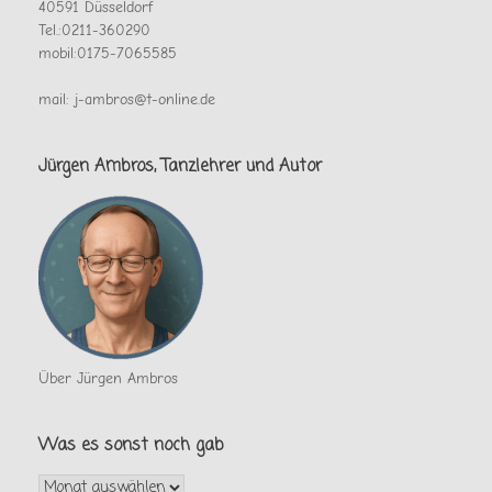
40591 Düsseldorf
Tel.:0211-360290
mobil:0175-7065585
mail: j-ambros@t-online.de
Jürgen Ambros, Tanzlehrer und Autor
Über Jürgen Ambros
Was es sonst noch gab
Was