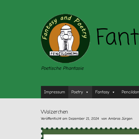
Zum
Inhalt
springen
Fant
Poetische Phantasie
Impressum
Poetry
Fantasy
Pencilda
Walzerchen
Veröffentlicht am
Dezember 21, 2024
von
Ambros Jürgen