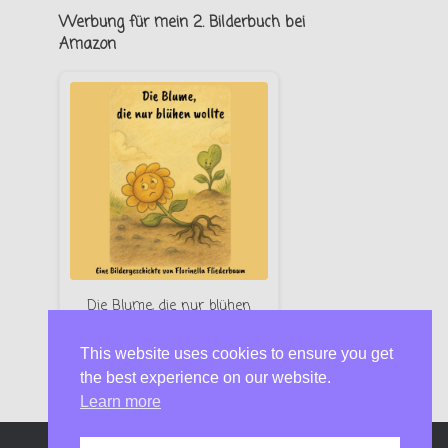
Werbung für mein 2. Bilderbuch bei
Amazon
Die Blume, die nur blühen
wollte – Florinella Fliederbaum
This website uses cookies to ensure you get
Jetzt bei Amazon
the best experience on our website.
Learn more