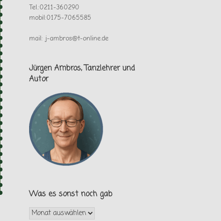
Tel.:0211-360290
mobil:0175-7065585
mail: j-ambros@t-online.de
Jürgen Ambros, Tanzlehrer und
Autor
Was es sonst noch gab
Was