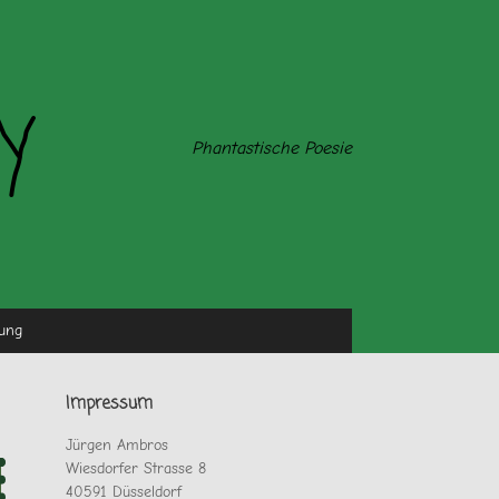
y
Phantastische Poesie
ung
Impressum
Jürgen Ambros
Wiesdorfer Strasse 8
40591 Düsseldorf