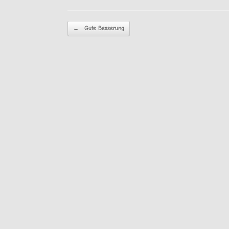
Beitragsnavigation
←
Gute Besserung