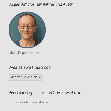
Jürgen Ambros, Tanzlehrer und Autor
Über Jürgen Ambros
Was es sonst noch gab
Was
es
sonst
noch
Pencildancing: Ideen- und Schreibwerkstatt
gab
Schreib-einfach-mit-Kurse: