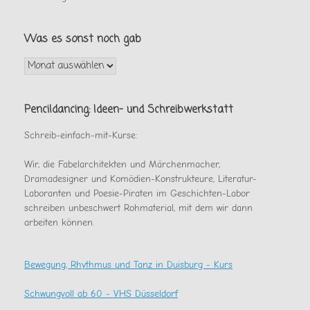
Was es sonst noch gab
Was
es
sonst
noch
Pencildancing: Ideen- und Schreibwerkstatt
gab
Schreib-einfach-mit-Kurse:
Wir, die Fabelarchitekten und Märchenmacher,
Dramadesigner und Komödien-Konstrukteure, Literatur-
Laboranten und Poesie-Piraten im Geschichten-Labor
schreiben unbeschwert Rohmaterial, mit dem wir dann
arbeiten können.
Bewegung, Rhythmus und Tanz in Duisburg - Kurs
Schwungvoll ab 60 - VHS Düsseldorf