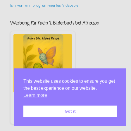
Ein von mir programmiertes Videospiel
Werbung für mein 1. Bilderbuch bei Amazon
This website uses cookies to ensure you get
the best experience on our website.
Learn more
Keine Eile, kleine Raupe –
Florinella Fliederbaum
Got it
Jetzt bei Amazon