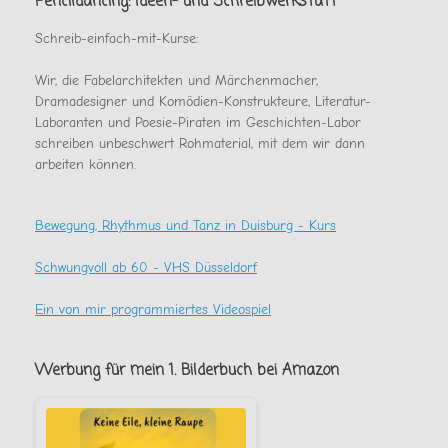
Pencildancing: Ideen- und Schreibwerkstatt
gab
Schreib-einfach-mit-Kurse:
Wir, die Fabelarchitekten und Märchenmacher,
Dramadesigner und Komödien-Konstrukteure, Literatur-
Laboranten und Poesie-Piraten im Geschichten-Labor
schreiben unbeschwert Rohmaterial, mit dem wir dann
arbeiten können.
Bewegung, Rhythmus und Tanz in Duisburg - Kurs
Schwungvoll ab 60 - VHS Düsseldorf
Ein von mir programmiertes Videospiel
Werbung für mein 1. Bilderbuch bei Amazon