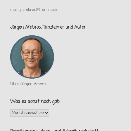
mail: j-ambros@t-online.de
Jürgen Ambros, Tanzlehrer und Autor
Über Jürgen Ambros
Was es sonst noch gab
Was
es
sonst
noch